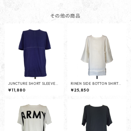
その他の商品
JUNCTURE SHORT SLEEVES
RINEN SIDE BOTTON SHIRTS
-NAVY-
-WHITE-
¥11,880
¥25,850