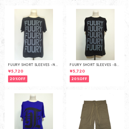
FUURY SHORT SLEEVES -NA
FUURY SHORT SLEEVES -BLA
VY-
CK-
¥5,720
¥5,720
20%OFF
20%OFF