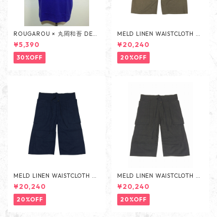
ROUGAROU × 丸岡和吾 DEA
MELD LINEN WAISTCLOTH PA
TH SHORT SLEEVES -BLUE-
NTS -BEIGE-
¥5,390
¥20,240
30%OFF
20%OFF
MELD LINEN WAISTCLOTH PA
MELD LINEN WAISTCLOTH PA
NTS -NAVY-
NTS -BLACK-
¥20,240
¥20,240
20%OFF
20%OFF