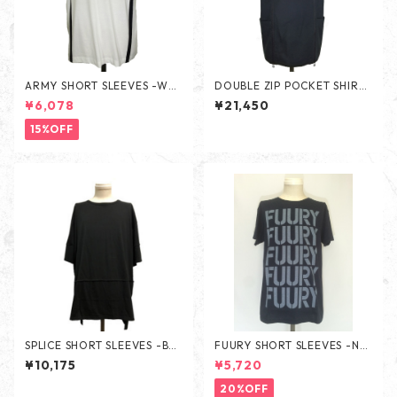
ARMY SHORT SLEEVES -WHI
DOUBLE ZIP POCKET SHIRTS
TE-
-BLACK-
¥6,078
¥21,450
15%OFF
SPLICE SHORT SLEEVES -BLA
FUURY SHORT SLEEVES -NA
CK-
VY-
¥10,175
¥5,720
20%OFF