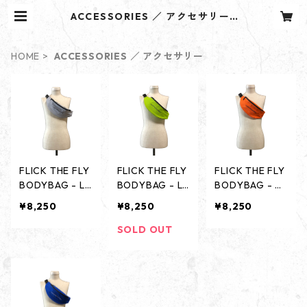
ACCESSORIES ／ アクセサリー |
ROUGAROU
HOME
ACCESSORIES ／ アクセサリー
FLICK THE FLY
FLICK THE FLY
FLICK THE FLY
BODYBAG - LI
BODYBAG - LI
BODYBAG - O
GHT GRAY -
ME GREEN -
RANGE -
¥8,250
¥8,250
¥8,250
SOLD OUT