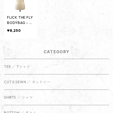
FLICK THE FLY
BODYBAG - BL
IGHT BLUE -
¥8,250
CATEGORY
TEE ／ Tシャツ
CUT＆SEWN ／ カットソー
SHIRTS ／ シャツ
BOTTOM ／ ボトム