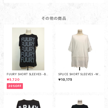
その他の商品
FUURY SHORT SLEEVES -BLA
SPLICE SHORT SLEEVES -WH
CK-
ITE-
¥5,720
¥10,175
20%OFF