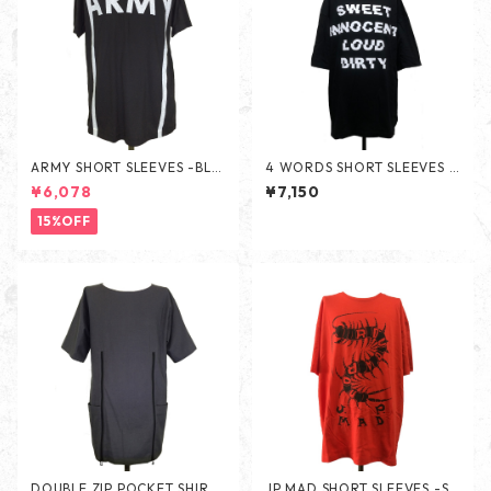
ARMY SHORT SLEEVES -BLA
4 WORDS SHORT SLEEVES -
CK-
BLACK-
¥6,078
¥7,150
15%OFF
DOUBLE ZIP POCKET SHIRTS
JP MAD SHORT SLEEVES -SC