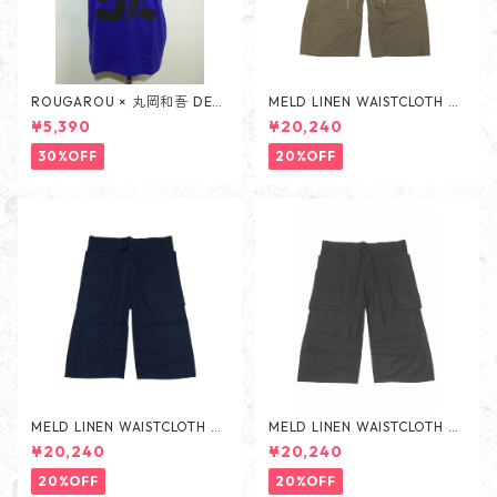
ROUGAROU × 丸岡和吾 DEA
MELD LINEN WAISTCLOTH PA
TH SHORT SLEEVES -BLUE-
NTS -BEIGE-
¥5,390
¥20,240
30%OFF
20%OFF
MELD LINEN WAISTCLOTH PA
MELD LINEN WAISTCLOTH PA
NTS -NAVY-
NTS -BLACK-
¥20,240
¥20,240
20%OFF
20%OFF