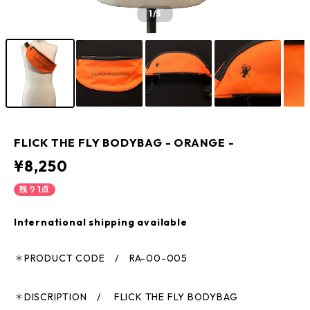
1
/5
FLICK THE FLY BODYBAG - ORANGE -
¥8,250
残り1点
International shipping available
＊PRODUCT CODE / RA-00-005
＊DISCRIPTION / FLICK THE FLY BODYBAG