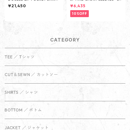
-CHARCOAL-
ARLET-
¥21,450
¥6,435
10%OFF
CATEGORY
TEE ／ Tシャツ
CUT＆SEWN ／ カットソー
SHIRTS ／ シャツ
BOTTOM ／ ボトム
JACKET ／ ジャケット