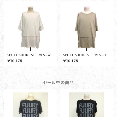
SPLICE SHORT SLEEVES -WH
SPLICE SHORT SLEEVES -LIG
ITE-
HT OLIVE-
¥10,175
¥10,175
セール中の商品