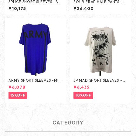
SPLICE SHORT SLEEVES -BLA
FOUR FRAP HALF PANTS -K
CK-
HAKI-
¥10,175
¥26,400
ARMY SHORT SLEEVES -MID
JP MAD SHORT SLEEVES -W
BLUE-
HITE-
¥6,078
¥6,435
15%OFF
10%OFF
CATEGORY