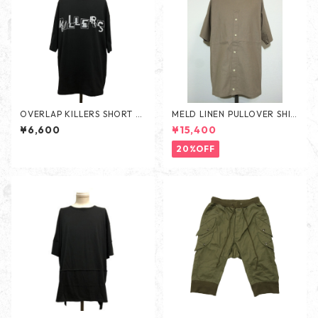
OVERLAP KILLERS SHORT SL
MELD LINEN PULLOVER SHIR
EEVES - BLACK -
T -BEIGE-
¥6,600
¥15,400
20%OFF