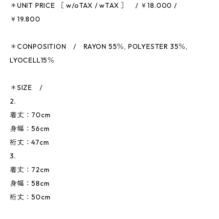
＊UNIT PRICE ［ w/oTAX / wTAX ］ / ￥18.000 /
￥19.800
＊CONPOSITION / RAYON 55％, POLYESTER 35％,
LYOCELL15％
＊SIZE /
2.
着丈：70cm
身幅：56cm
裄丈：47cm
3.
着丈：72cm
身幅：58cm
裄丈：50cm