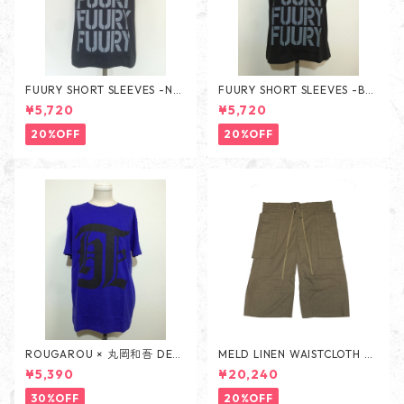
FUURY SHORT SLEEVES -NA
FUURY SHORT SLEEVES -BLA
VY-
CK-
¥5,720
¥5,720
20%OFF
20%OFF
ROUGAROU × 丸岡和吾 DEA
MELD LINEN WAISTCLOTH PA
TH SHORT SLEEVES -BLUE-
NTS -BEIGE-
¥5,390
¥20,240
30%OFF
20%OFF