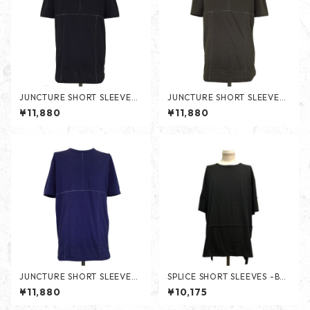
JUNCTURE SHORT SLEEVES
JUNCTURE SHORT SLEEVES
-BLACK-
-CHARCOAL-
¥11,880
¥11,880
JUNCTURE SHORT SLEEVES
SPLICE SHORT SLEEVES -BLA
-NAVY-
CK-
¥11,880
¥10,175